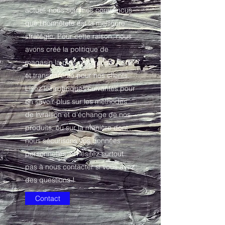
actuel, nous sommes convaincus
que l'honnêteté est la meilleure
stratégie. Pour cette raison, nous
avons créé la politique de
magasin la plus généreuse, juste
et transparente pour nos clients.
Lisez les rubriques suivantes pour
en savoir plus sur les méthodes
de livraison et d'échange de nos
produits, ou sur la manière dont
nous sécurisons vos données
personnelles. N'hésitez surtout
pas à nous contacter si vous avez
des questions !
Contact