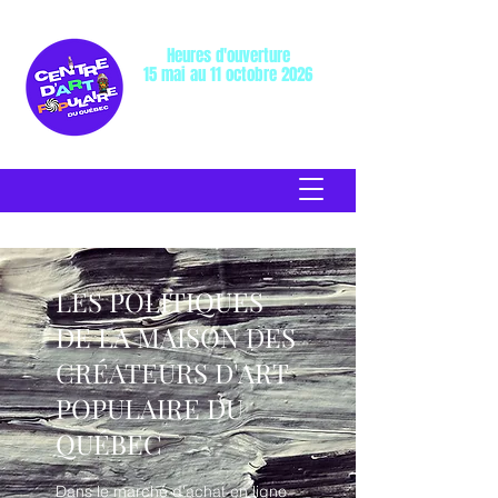
Heures d'ouverture
15 mai au 11 octobre 2026
Mercredi au dimanche: 10h à 17h
Lundi et mardi: Fermé
LES POLITIQUES
DE LA MAISON DES
CRÉATEURS D'ART
POPULAIRE DU
QUÉBEC
Dans le marché d'achat en ligne