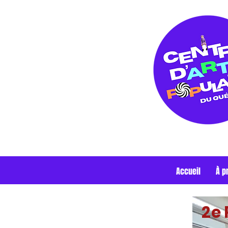
Accueil
À p
2e 