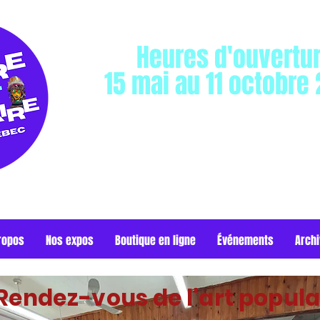
Heures d'ouvertu
15 mai au 11 octobre
Mercredi au dimanche: 10h à 
Lundi et mardi: Fermé
ropos
Nos expos
Boutique en ligne
Événements
Arch
Rendez-vous de l'art popula