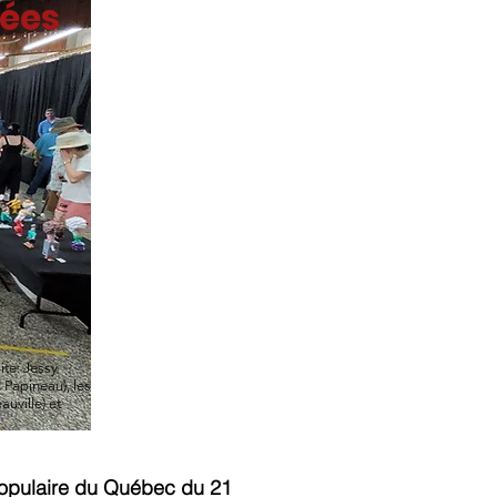
tées
te: Jessy
 Papineau), les
uville) et
 populaire du Québec du 21