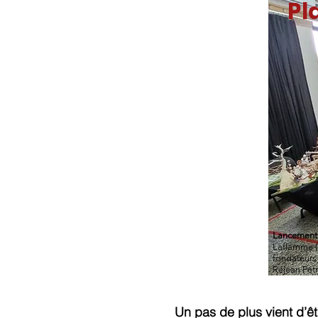
Pl
Lancement 
Laflamme (M
fondateurs 
Réjean Pétri
Un pas de plus vient d’ê