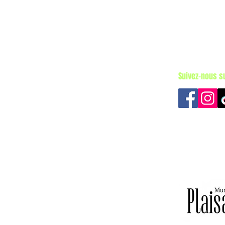
276, rue Des
Plaisance, 
819-427-674
info@capq.c
Suivez-nous s