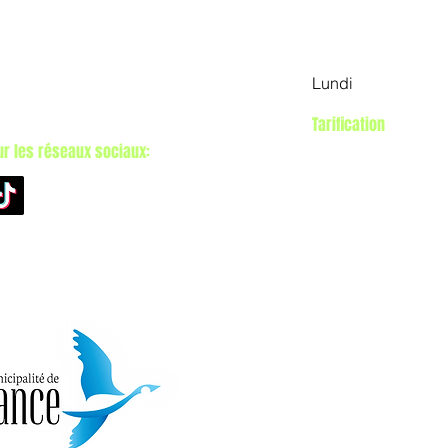
15 mai au 11 octo
jardins
Mercredi au diman
Québec J0V1S0
Lundi et mardi: Fe
9
Lundi
a
Tarification
Adulte: 20$
ur les réseaux sociaux:
Couple: 35$
6 à 17 ans : 10$
0 à 5 ans : gratuit
65 ans et plus : 15
Passe familiale dispo
3 enfants: 50$)