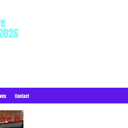
re
 2026
17h
ives
Contact
ire à