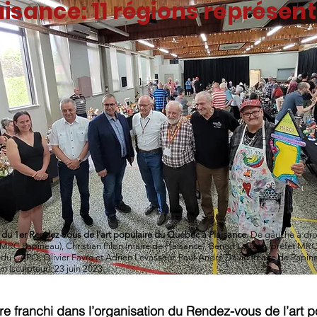
aisance: 11 régions représen
du 1er Rendez-vous de l'art populaire du Québec à Plaisance.
De gauche à droi
RC Papineau), Christian Pilon (maire de Plaisance), Benoit Lauzon (préfet MRC
du CAPQ, Olivier Favre et Adrien Levasseur, Paul-André David (maire de Papinea
n (sculpteur). 23 juin 2023.
tre franchi dans l’organisation du Rendez-vous de l’art